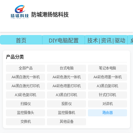
防城港扬铭科技
首页
DIY电脑配置
技术|资讯|驱动
产品分类
全部产品
台式电脑
笔记本电脑
A4黑白激光一体机
A4彩色激光一体机
A4彩色喷墨一体机
A4黑白激光打印机
A4彩色喷墨打印机
A3黑白复印机
A3彩色复印机
A3黑白打印机
针式打印机
扫描仪
投影仪
对讲机
监控摄像头
监控摄像机
路由器
交换机
其他设备